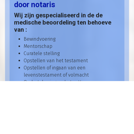
door notaris
Wij zijn gespecialiseerd in de de
medische beoordeling ten behoeve
van :
Bewindvoering
Mentorschap
Curatele stelling
Opstellen van het testament
Opstellen of ingaan van een
levenstestament of volmacht
Ondertekening en het zetten van een
handtekening
De beoordelend arts is aangesloten bij Verenso
volgens afspraken met de Koninklijke Notariële
Beroepsorganisatie.
(Bron)
Lees meer: wilsbekwaamheid beoordeling